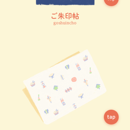
ご朱印帖
goshuincho