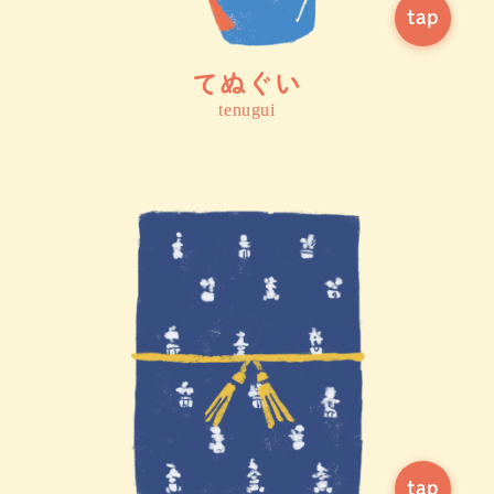
てぬぐい
tenugui